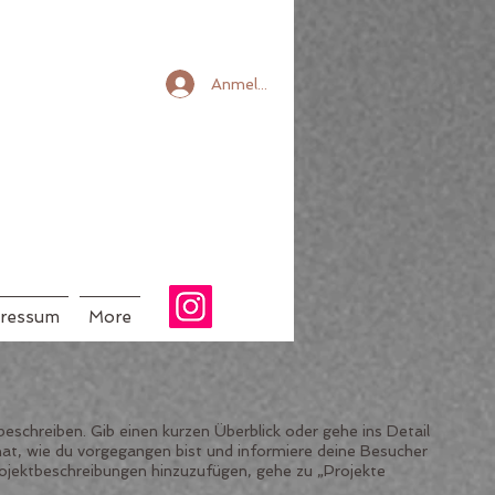
Anmelden
ressum
More
beschreiben. Gib einen kurzen Überblick oder gehe ins Detail
 hat, wie du vorgegangen bist und informiere deine Besucher
jektbeschreibungen hinzuzufügen, gehe zu „Projekte