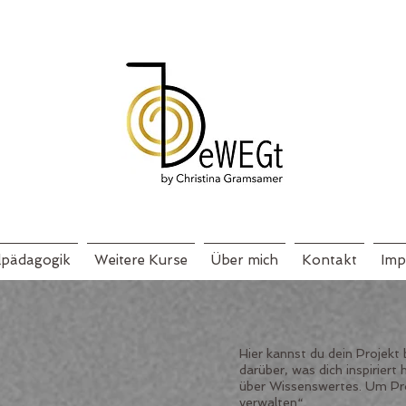
lpädagogik
Weitere Kurse
Über mich
Kontakt
Imp
Hier kannst du dein Projekt 
darüber, was dich inspiriert
über Wissenswertes. Um Pro
verwalten“.